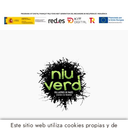
Num operador: CCPAE CT-3438-P
Este sitio web utiliza cookies propias y de