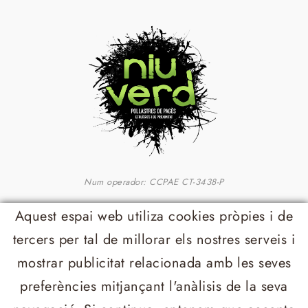
Num operador: CCPAE CT-3438-P
Contacte
Aquest espai web utiliza cookies pròpies i de
tercers per tal de millorar els nostres serveis i
Mas el Pujalt, Sant Feliu Sasserra
mostrar publicitat relacionada amb les seves
pollastresecologics@niuverd.cat
preferències mitjançant l'anàlisis de la seva